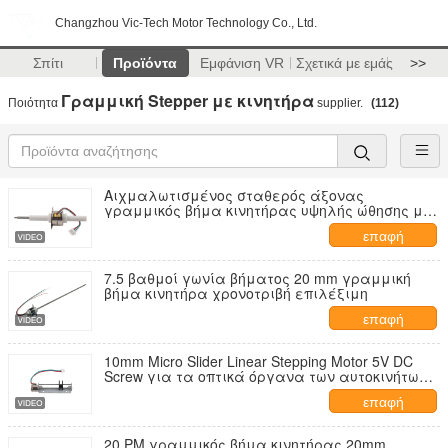
Changzhou Vic-Tech Motor Technology Co., Ltd.
Σπίτι
Προϊόντα
Εμφάνιση VR
Σχετικά με εμάς
>>
Γραμμική Stepper με κινητήρα
Ποιότητα
supplier.
(112)
Αιχμαλωτισμένος σταθερός άξονας
γραμμικός βήμα κινητήρας υψηλής ώθησης με
τραπεζοειδή βίδα
επαφή
7.5 βαθμοί γωνία βήματος 20 mm γραμμική
βήμα κινητήρα χρονοτριβή επιλέξιμη
επαφή
10mm Micro Slider Linear Stepping Motor 5V DC
Screw για τα οπτικά όργανα των αυτοκινήτων
、ακριβείς ιατρικές συσκευές
επαφή
20 PM γραμμικός βήμα κινητήρας 20mm