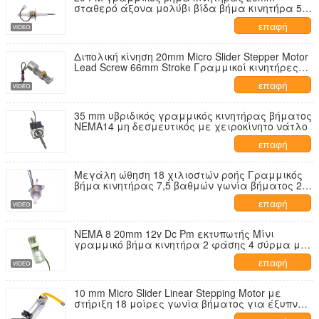
σταθερό άξονα μολύβι βίδα βήμα κινητήρα 5V
DC αιχμαλωτισμένο άξονα γραμμικό
επαφή
ενεργοποιητή μολύβι βίδα
Διπολική κίνηση 20mm Micro Slider Stepper Motor
Lead Screw 66mm Stroke Γραμμικοί κινητήρες
Χαρακτηριστικά για αυτόματη πώληση
επαφή
35 mm υβριδικός γραμμικός κινητήρας βήματος
NEMA14 μη δεσμευτικός με χειροκίνητο νάτλο
επαφή
Μεγάλη ώθηση 18 χιλιοστών ροής Γραμμικός
βήμα κινητήρας 7,5 βαθμών γωνία βήματος 20
χιλιοστών διάμετρος για ιατρικό εξοπλισμό
επαφή
NEMA 8 20mm 12v Dc Pm εκτυπωτής Μίνι
γραμμικό βήμα κινητήρα 2 φάσης 4 σύρμα με
μεταλλικό διακανονιστή
επαφή
10 mm Micro Slider Linear Stepping Motor με
στήριξη 18 μοίρες γωνία βήματος για έξυπνα
προϊόντα ασφαλείας