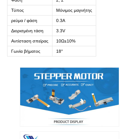
Τύπος
Μόνιμος μαγνήτης
ρεύμα / φάση
0.3Α
Διορισμένη τάση
3.3V
Αντίσταση σπείρας
10Ω±10%
Γωνία βήματος
18°