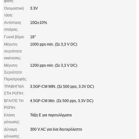
φάση:
Ονομαστική
3.3V
τάση:
Αντίσταση
10Ω±10%
σπείρας:
Γωνιά βήμα:
18°
Μέγιστη
1000 pps min. (Σε 3,3 V DC)
συχνότητα
εκκίνησης:
Μέγιστη
1200 pps min. (Σε 3,3 V DC)
Συχνότητα
Περιστροφής:
ΤΡΑΒΗΓΜΑ
3.5GF-CM MIN. (Σε 500 pps, 3.3V DC)
ΣΤΗ ΡΟΠΗ:
ΒΓΑΛΤΕ ΤΗ
4.5GF-CM Min. (Σε 500 pps, 3.3V DC)
ΡΟΠΗ:
Κλάση
Τάξη Ε για περιτυλίγματα
μόνωσης:
Δύναμη
300 V AC για ένα δευτερόλεπτο
μόνωσης: