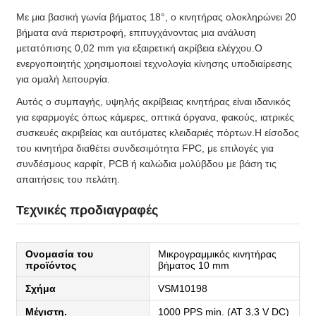
Με μια βασική γωνία βήματος 18°, ο κινητήρας ολοκληρώνει 20
βήματα ανά περιστροφή, επιτυγχάνοντας μια ανάλυση
μετατόπισης 0,02 mm για εξαιρετική ακρίβεια ελέγχου.Ο
ενεργοποιητής χρησιμοποιεί τεχνολογία κίνησης υποδιαίρεσης
για ομαλή λειτουργία.
Αυτός ο συμπαγής, υψηλής ακρίβειας κινητήρας είναι ιδανικός
για εφαρμογές όπως κάμερες, οπτικά όργανα, φακούς, ιατρικές
συσκευές ακριβείας και αυτόματες κλειδαριές πόρτων.Η είσοδος
του κινητήρα διαθέτει συνδεσιμότητα FPC, με επιλογές για
συνδέσμους καρφίτ, PCB ή καλώδια μολύβδου με βάση τις
απαιτήσεις του πελάτη.
Τεχνικές προδιαγραφές
Ονομασία του
Μικρογραμμικός κινητήρας
προϊόντος
βήματος 10 mm
Σχήμα
VSM10198
Μέγιστη.
1000 PPS min. (AT 3,3 V DC)