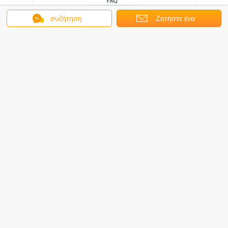
συζήτηση
Ζητήστε ένα
Συχνές Ερωτήσεις
απόσπασμα
1Τι γίνεται με την ποιότητα των προϊόντων σας;
Διατηρούμε υψηλά ποιοτικά πρότυπα με θετικά σχόλια από
παγκόσμιους πελάτες.
2Είστε κατασκευαστής;
Ναι, είμαστε ένας άμεσος κατασκευαστής με το δικό μας
εργοστάσιο στο Changzhou της Κίνας. Εξειδικευόμαστε στην
παραγωγή και εξαγωγή διαφόρων προϊόντων κινητήρα και
καλωσορίζουμε τις έρευνές σας.