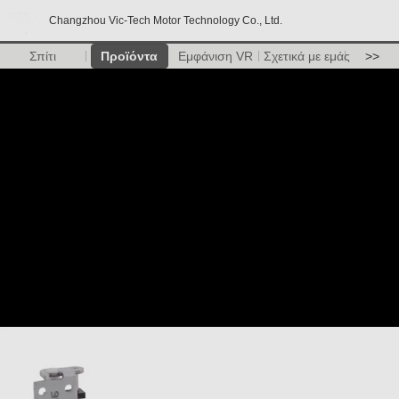
Changzhou Vic-Tech Motor Technology Co., Ltd.
Σπίτι
Προϊόντα
Εμφάνιση VR
Σχετικά με εμάς
>>