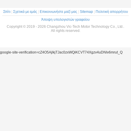
Σπίτι
|
Σχετικά με εμάς
|
Επικοινωνήστε μαζί μας
|
Sitemap
|
Πολιτική απορρήτου
Άποψη υπολογιστών γραφείου
Copyright © 2019 - 2026 Changzhou Vic-Tech Motor Technology Co., Ltd..
All rights reserved.
google-site-verification=cZ4O5AjlkjTJac0zxWQiKCVT74Xgzv4uDNIv6mrut_Q