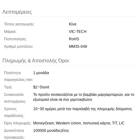
Λεπτομέρειες
Τόπος καταγωγής:
Κίνα
Μάρκα:
VIC-TECH
Πιστοποίηση:
RoHS
Αριθμό μοντέλου:
ΜΜ35-048
Πληρωμής & Αποστολής Όροι
Ποσότητα
1 μονάδα
παραγγελίας min:
Τιμή:
$2~5/unit
Συσκευασία
Το προϊόν συσκευάζεται με το βαμβάκι μαργαριταριών, και το
εξωτερικό είναι σε ένα χαρτοκιβώτιο.
λεπτομέρειες:
Χρόνος
10~30 ημέρες μετά την παραλαβή της πληρωμής δείγματος
παράδοσης:
Όροι πληρωμής:
MoneyGram, Western Union, πιστωτική κάρτα, T/T, L/C
Δυνατότητα
100000 μονάδες/έτος
προσφοράς: