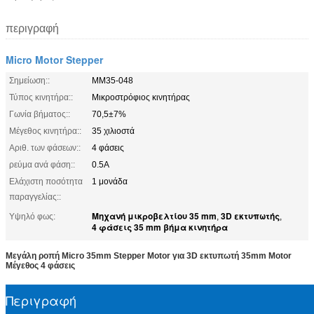
περιγραφή
Micro Motor Stepper
Σημείωση::
ΜΜ35-048
Τύπος κινητήρα::
Μικροστρόφιος κινητήρας
Γωνία βήματος::
70,5±7%
Μέγεθος κινητήρα::
35 χιλιοστά
Αριθ. των φάσεων::
4 φάσεις
ρεύμα ανά φάση::
0.5Α
Ελάχιστη ποσότητα
1 μονάδα
παραγγελίας::
Μηχανή μικροβελτίου 35 mm
3D εκτυπωτής
Υψηλό φως:
,
,
4 φάσεις 35 mm βήμα κινητήρα
Μεγάλη ροπή Micro 35mm Stepper Motor για 3D εκτυπωτή 35mm Motor
Μέγεθος 4 φάσεις
Περιγραφή