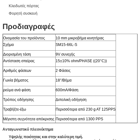
Κλειδωτές πόρτας
Φορητή συσκευή
Προδιαγραφές
Ονομασία του προϊόντος
10 mm μικροβήμα κινητήρας
Σχήμα
SM15-66L-S
Διορισμένη τάση
9V συνεχής
Αντίσταση σπείρας
15±10% ohm/PHASE ((20°C))
Αριθμός φάσεων
2 Φάσεις
Γωνία βήματος
18°/Βήμα
ρεύμα ανά φάση
600mA/Φάση
Τρόπος οδήγησης
Διπολική οδήγηση
Τραβήξτε-έξω
Περισσότερα από 230 g AT 125PPS
Μέγιστη συχνότητα απόκρισης
Περισσότερα από 1300 PPS
Μέγιστη συχνότητα εκκίνησης
Περισσότερα από 900 PPS
Ανταγωνιστικό πλεονέκτημα
Υψηλής ποιότητας και στην καλύτερη τιμή.
Τάξη μόνωσης
ΚΛΑΣΙΑ Ε ΓΙΑ ΚΟΙΛΕΣ