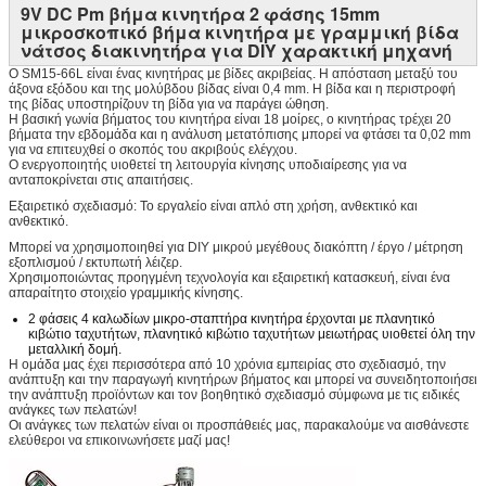
9V DC Pm βήμα κινητήρα 2 φάσης 15mm
μικροσκοπικό βήμα κινητήρα με γραμμική βίδα
νάτσος διακινητήρα για DIY χαρακτική μηχανή
Ο SM15-66L είναι ένας κινητήρας με βίδες ακριβείας. Η απόσταση μεταξύ του
άξονα εξόδου και της μολύβδου βίδας είναι 0,4 mm. Η βίδα και η περιστροφή
της βίδας υποστηρίζουν τη βίδα για να παράγει ώθηση.
Η βασική γωνία βήματος του κινητήρα είναι 18 μοίρες, ο κινητήρας τρέχει 20
βήματα την εβδομάδα και η ανάλυση μετατόπισης μπορεί να φτάσει τα 0,02 mm
για να επιτευχθεί ο σκοπός του ακριβούς ελέγχου.
Ο ενεργοποιητής υιοθετεί τη λειτουργία κίνησης υποδιαίρεσης για να
ανταποκρίνεται στις απαιτήσεις.
Εξαιρετικό σχεδιασμό: Το εργαλείο είναι απλό στη χρήση, ανθεκτικό και
ανθεκτικό.
Μπορεί να χρησιμοποιηθεί για DIY μικρού μεγέθους διακόπτη / έργο / μέτρηση
εξοπλισμού / εκτυπωτή λέιζερ.
Χρησιμοποιώντας προηγμένη τεχνολογία και εξαιρετική κατασκευή, είναι ένα
απαραίτητο στοιχείο γραμμικής κίνησης.
2 φάσεις 4 καλωδίων μικρο-σταπτήρα κινητήρα έρχονται με πλανητικό
κιβώτιο ταχυτήτων, πλανητικό κιβώτιο ταχυτήτων μειωτήρας υιοθετεί όλη την
μεταλλική δομή.
Η ομάδα μας έχει περισσότερα από 10 χρόνια εμπειρίας στο σχεδιασμό, την
ανάπτυξη και την παραγωγή κινητήρων βήματος και μπορεί να συνειδητοποιήσει
την ανάπτυξη προϊόντων και τον βοηθητικό σχεδιασμό σύμφωνα με τις ειδικές
ανάγκες των πελατών!
Οι ανάγκες των πελατών είναι οι προσπάθειές μας, παρακαλούμε να αισθάνεστε
ελεύθεροι να επικοινωνήσετε μαζί μας!