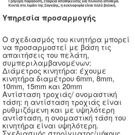
Γρήγορη παράδοση, εταιρεία αποθήκευσης και πλούσιο απόθεμα.
Κοντά στο λιμάνι της Σαγκάης, η κυκλοφορία είναι πολύ βολική.
Δυνατότητα μόνωσης
100V AC για ένα δευτερόλεπτο
Υπηρεσία προσαρμογής
Αντίσταση μόνωσης
50mΩ ((DC 500 V)
Θερμοκρασία λειτουργίας
-0~55°C
Ο σχεδιασμός του κινητήρα μπορεί
Θέρμανση επιφάνειας κινητήρα
80°C και λιγότερο
να προσαρμοστεί με βάση τις
απαιτήσεις του πελάτη,
συμπεριλαμβανομένων:
Διάμετρος κινητήρα: έχουμε
κινητήρα διαμέτρου 6mm, 8mm,
10mm, 15mm και 20mm
Αντίσταση τροχιάς/ ονομαστική
τάση: η αντίσταση τροχιάς είναι
ρυθμιζόμενη και με υψηλότερη
αντίσταση, η ονομαστική τάση του
κινητήρα είναι υψηλότερη.
Σχεδιασμός στηρίγματος/μήκους