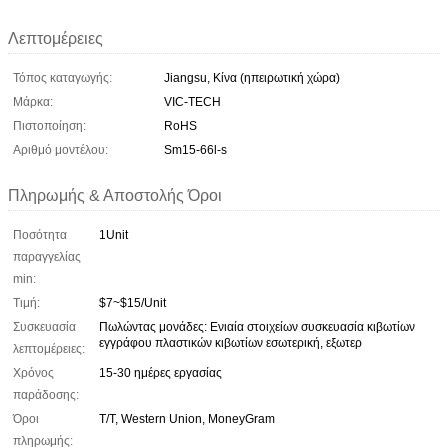
Λεπτομέρειες
Τόπος καταγωγής:
Jiangsu, Κίνα (ηπειρωτική χώρα)
Μάρκα:
VIC-TECH
Πιστοποίηση:
RoHS
Αριθμό μοντέλου:
Sm15-66l-s
Πληρωμής & Αποστολής Όροι
Ποσότητα
1Unit
παραγγελίας
min:
Τιμή:
$7~$15/Unit
Συσκευασία
Πωλώντας μονάδες: Ενιαία στοιχείων συσκευασία κιβωτίων
εγγράφου πλαστικών κιβωτίων εσωτερική, εξωτερ
λεπτομέρειες:
Χρόνος
15-30 ημέρες εργασίας
παράδοσης:
Όροι
T/T, Western Union, MoneyGram
πληρωμής: