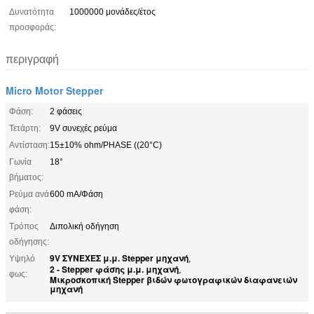
Δυνατότητα
1000000 μονάδες/έτος
προσφοράς:
περιγραφή
Micro Motor Stepper
Φάση:
2 φάσεις
Τετάρτη:
9V συνεχές ρεύμα
Αντίσταση:
15±10% ohm/PHASE ((20°C)
Γωνία
18°
βήματος:
Ρεύμα ανά
600 mA/Φάση
φάση:
Τρόπος
Διπολική οδήγηση
οδήγησης:
9V ΣΥΝΕΧΕΣ μ.μ. Stepper μηχανή
Υψηλό
,
2 - Stepper φάσης μ.μ. μηχανή
,
φως:
Μικροσκοπική Stepper βιδών φωτογραφικών διαφανειών
μηχανή