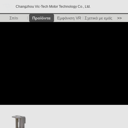
Changzhou Vic-Tech Motor Technology Co., Ltd.
Σπίτι
Προϊόντα
Εμφάνιση VR
Σχετικά με εμάς
>>