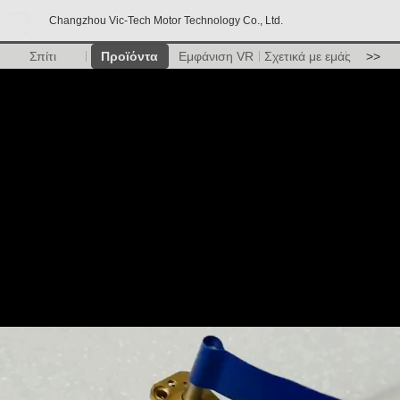
Changzhou Vic-Tech Motor Technology Co., Ltd.
Σπίτι
Προϊόντα
Εμφάνιση VR
Σχετικά με εμάς
>>