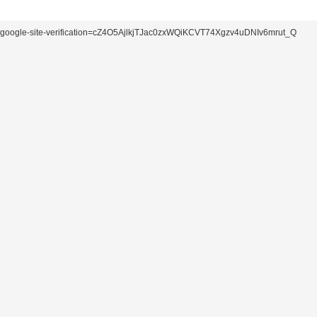
google-site-verification=cZ4O5AjlkjTJac0zxWQiKCVT74Xgzv4uDNIv6mrut_Q