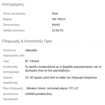
Λεπτομέρειες
Τόπος καταγωγής:
Κίνα
Μάρκα:
VIC-TECH
Πιστοποίηση:
RoHS
Αριθμό μοντέλου:
10-817G
Πληρωμής & Αποστολής Όροι
Ποσότητα
1Μονάδα
παραγγελίας min:
Τιμή:
$7~15/unit
Συσκευασία
Το προϊόν συσκευάζεται με το βαμβάκι μαργαριταριών, και το
εξωτερικό είναι σε ένα χαρτοκιβώτιο.
λεπτομέρειες:
Χρόνος
10~30 ημέρες μετά από να λάβει την πληρωμή δειγμάτων
παράδοσης:
Όροι πληρωμής:
, Western Union, πιστωτική κάρτα, T/T, L/C
Δυνατότητα
100000 μονάδες/έτος
προσφοράς: