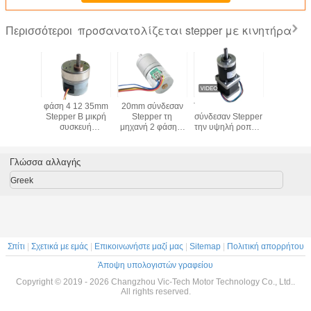
προσανατολίζεται stepper με κινητήρα
Περισσότεροι
pper
φάση 4 12 35mm
20mm σύνδεσαν
Τα Nema14 35mm
Μηχαν
λογιστών
Stepper Β μικρή
Stepper τη
σύνδεσαν Stepper
γρανάζι
βημάτων
συσκευή
μηχανή 2 φάση 4
την υψηλή ροπή 2
ιατρικ
αθμού
ανάλυσης
να περπατήσουν
μηχανών
εξοπλι
ή 15mm
αιματολογίας
καλωδίων μηχανή
πλανητικό κιβώτιο
ος με το
επιβράδυνσης
για τη συσκευή
ταχυτήτων φάσης
Γλώσσα αλλαγής
εργαλείων
μηχανών/
ανάλυσης ούρων
5V
ηκιών
βιοχημική
Greek
συσκευή
ανάλυσης
Σπίτι
|
Σχετικά με εμάς
|
Επικοινωνήστε μαζί μας
|
Sitemap
|
Πολιτική απορρήτου
Άποψη υπολογιστών γραφείου
Copyright © 2019 - 2026 Changzhou Vic-Tech Motor Technology Co., Ltd..
All rights reserved.