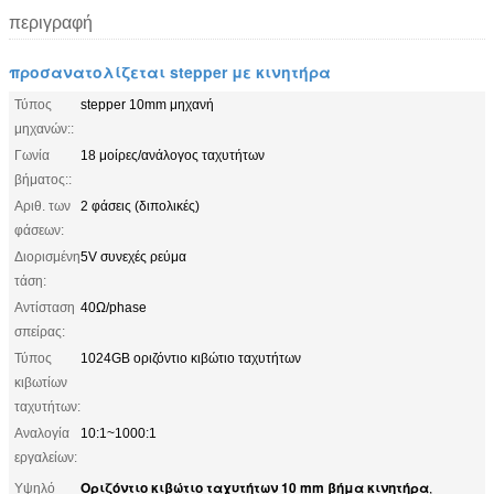
περιγραφή
προσανατολίζεται stepper με κινητήρα
Τύπος
stepper 10mm μηχανή
μηχανών::
Γωνία
18 μοίρες/ανάλογος ταχυτήτων
βήματος::
Αριθ. των
2 φάσεις (διπολικές)
φάσεων:
Διορισμένη
5V συνεχές ρεύμα
τάση:
Αντίσταση
40Ω/phase
σπείρας:
Τύπος
1024GB οριζόντιο κιβώτιο ταχυτήτων
κιβωτίων
ταχυτήτων:
Αναλογία
10:1~1000:1
εργαλείων:
Οριζόντιο κιβώτιο ταχυτήτων 10 mm βήμα κινητήρα
Υψηλό
,