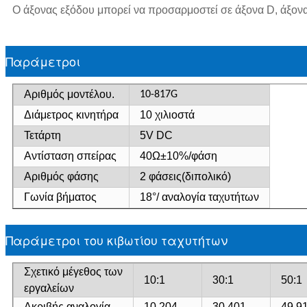
Ο άξονας εξόδου μπορεί να προσαρμοστεί σε άξονα D, άξονα
Παράμετροι
Αριθμός μοντέλου.
10-817G
Διάμετρος κινητήρα
10 χιλιοστά
Τετάρτη
5
V DC
Αντίσταση σπείρας
40
Ω±10%/φάση
Αριθμός φάσης
2 φάσεις
(διπολικό)
Γωνία βήματος
18°
/ αναλογία ταχυτήτων
Παράμετροι του κιβωτίου ταχυτήτων
Σχετικό μέγεθος των
10:1
30:1
50:1
εργαλείων
Ακριβής αναλογία
10.204
30.401
49.9