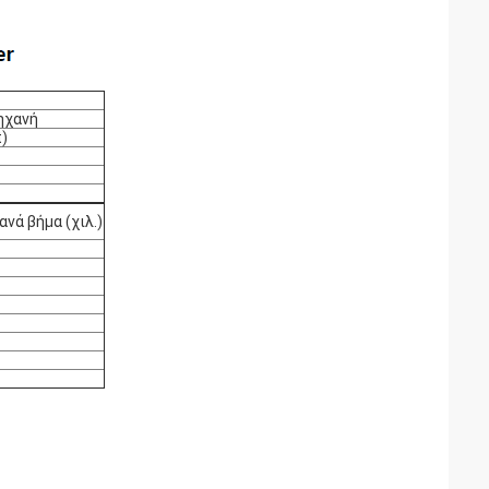
μηχανή
)
ανά βήμα (χιλ.)