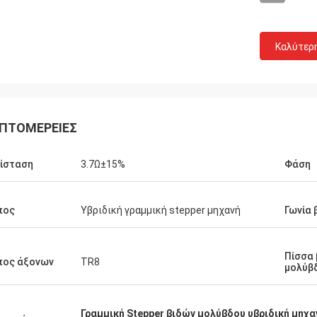
Καλύτερ
ΠΤΟΜΈΡΕΙΕΣ
ίσταση
3.7Ω±15%
Φάση
πος
Υβριδική γραμμική stepper μηχανή
Γωνία
Δαβίδ Molevelt
Buildstorm Private
Πίσσα 
ατική και σαφής επικοινωνία. Η
Η εργασία προϊόντων όπως
πος άξονων
TR8
μολύβ
στάλη εγκαίρως. Αντίθετοι
αυτό συσκευάστηκε ωραία
ες όπου προστίθεται στην
αποκρίνεται πολύ γρήγορα
. Εργασίες οδηγών όπως
στη λήψη μιας απόφασης α
Γραμμική Stepper βιδών μολύβδου υβριδική μηχα