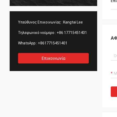
Επι
μας, μεγάλος πρόθυμος να λύσει τα
συμφωνή
προβλήματά μας. Συστήνω!
Υπεύθυνος Επικοινωνίας :
Kangtai Lee
Τηλεφωνικό νούμερο :
+86 17715451401
ΑΦ
WhatsApp :
+8617715451401
Επικοινωνία