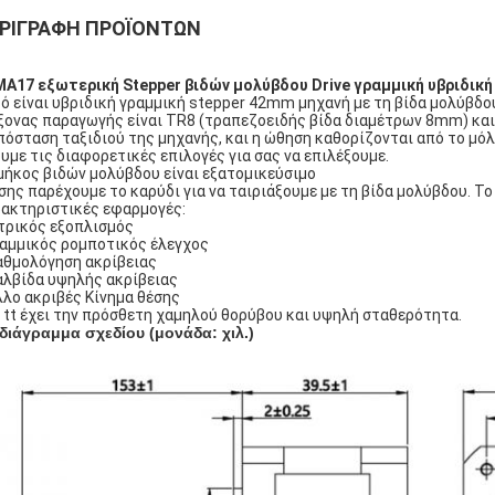
ΡΙΓΡΑΦΉ ΠΡΟΪΌΝΤΩΝ
A17 εξωτερική Stepper βιδών μολύβδου Drive γραμμική υβριδικ
ό είναι υβριδική γραμμική stepper 42mm μηχανή με τη βίδα μολύβδο
ξονας παραγωγής είναι TR8 (τραπεζοειδής βίδα διαμέτρων 8mm) και 
πόσταση ταξιδιού της μηχανής, και η ώθηση καθορίζονται από το μό
υμε τις διαφορετικές επιλογές για σας να επιλέξουμε.
μήκος βιδών μολύβδου είναι εξατομικεύσιμο
σης παρέχουμε το καρύδι για να ταιριάξουμε με τη βίδα μολύβδου. Το
ακτηριστικές εφαρμογές:
ατρικός εξοπλισμός
ραμμικός ρομποτικός έλεγχος
αθμολόγηση ακρίβειας
αλβίδα υψηλής ακρίβειας
λλο ακριβές Κίνημα θέσης
 tt έχει την πρόσθετη χαμηλού θορύβου και υψηλή σταθερότητα.
διάγραμμα σχεδίου (μονάδα: χιλ.)