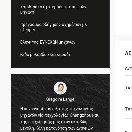
τρισδιάστατη stepper εκτυπωτών
μηχανή
πρόγραμμα οδήγησης οχημάτων με
stepper
Ελεγκτής ΣΥΝΕΧΩΝ μηχανών
ΛΕ
Βίδα μολύβδου και καρύδι
Αντ
Τύ
Gregoire Lange
Η συνεργασία μεταξύ της τεχνολογίας
Επαγγελμ
Τύ
μηχανών vic-τεχνολογίας Changzhou και
διαταγή 
της επιχείρησής μας ήταν ακριβώς
συνδετήρ
μεγάλη. Καλή κατανόηση των αναγκών
αποστολή