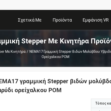
Σχετικά Με
Προϊόντα
Εμφάνιση VR
αμμική Stepper Με Κινητήρα Προϊό
Εμάς
per Με Κινητήρα
/
NEMA17 Γραμμική Stepper Βιδών Μολύβδου Υβριδ
Ορείχαλκου POM
EMA17 γραμμική Stepper βιδών μολύβδο
αρύδι ορείχαλκου POM
Τόπος κ