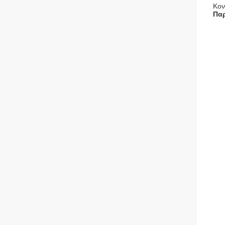
Κον
Παρ