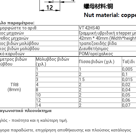
λλο παραμέτρου:
μορφώστε το αριθ.
VT42HS40
πος μηχανών
Γραμμική υβριδική stepper 
γεθος μηχανών
42mm * 40mm (Width*height
ος βιδών μολύβδου
τραπεζοειδής βίδα
ος βιδών μολύβδου
Διευθετήσιμος
κό καρυδιών
POM/ορείχαλκος
μετρος βιδών
Μόλυβδος βιδών
Πίσσα βιδών (χιλ.)
Ταξίδι 
λύβδου
(χιλ.)
1
1
0,005
2
2
0,1
3
1.5
0,015
TR8
4
2
0,02
(8mm)
8
2
0,04
10
2
0,05
12
2
0,06
14
2
0,07
αγωνιστικό πλεονέκτημα
λός - ποιότητα και η καλύτερη τιμή.
γορα παραδώστε, επιχείρηση αποθήκευσης και πλούσιος κατάλογος