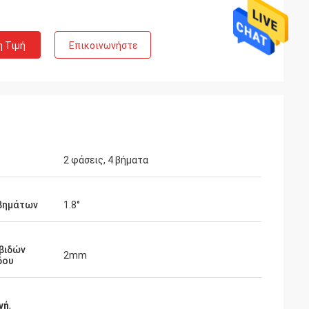
η Τιμή
Επικοινωνήστε
2 φάσεις, 4 βήματα
 βημάτων
1.8°
 Limited
Ashley Griffin
βιδών
 αναμενόταν,
Η αποστολή παραλήφθηκε πολύ γρήγορα.
2mm
δου
. Ο πωλητής
Το προϊόν προστατεύθηκε καλά με τη
 και βοήθειες
συσκευασία. Το ύφασμα επιχείρησης ήταν
γοράς. Είναι
εγκάρδιο και καλό. Α συν την εκτίμηση!
νή
,