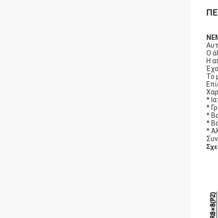
ΠΕ
NEM
Αυτ
Ο ά
Η α
Έχο
Το 
Επί
Χαρ
* Ι
* Γ
* Β
* Β
* Ά
Συν
Σχε