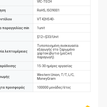
VIC-TECH
ηση
RoHS, ISO9001
οντέλου
VT42HS40-
 παραγγελίας min
1unit
$12~$33/Unit
Τυποποιημένη συσκευασία
εξαγωγής στο ζαρωμένο
ία λεπτομέρειες
χαρτοκιβώτιο (μαζική
παραγωγή).
παράδοσης
15-30 ημέρες εργασίας
Western Union, T/T, L/C,
ρωμής
MoneyGram
ητα προσφοράς
100000 μονάδες/έτος