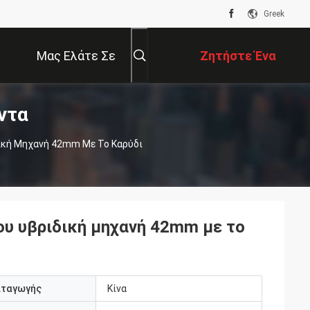
Greek
Μας Ελάτε Σε
Ζητήστε Ένα
ντα
Επαφή Με
Απόσπασμα
ική Μηχανή 42mm Με Το Καρύδι
υ υβριδική μηχανή 42mm με το
αταγωγής
Κίνα