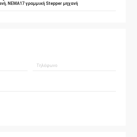
ο προϊόν για
ανή
,
NEMA17 γραμμική Stepper μηχανή