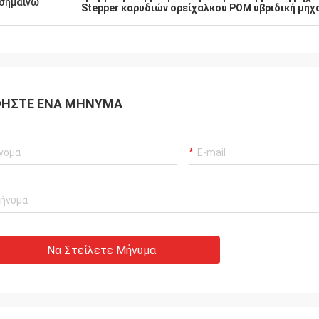
σημαίνω
σαμε!
έτοιμοι να προσαρμόσουν τ
Stepper καρυδιών ορείχαλκου POM υβριδική μηχ
σας.
ΉΣΤΕ ΈΝΑ ΜΉΝΥΜΑ
Να Στείλετε Μήνυμα