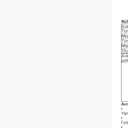
Φύ
Δια
Τύ
Μέ
Τύπ
Μήκ
Υλι
Διά
μο
Αντ
Υψη
Γρή