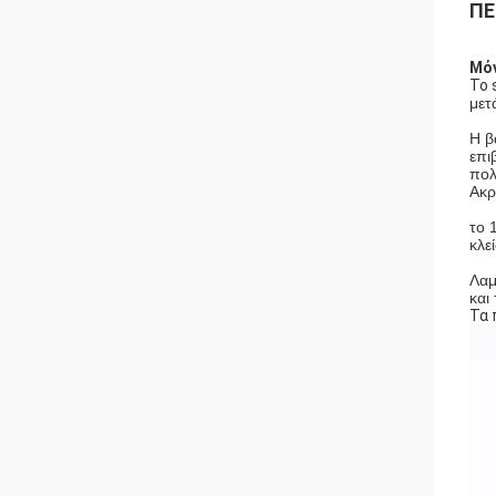
ΠΕ
Μόν
Το
μετ
Η β
επι
πολ
Ακρ
το 
κλε
Λαμ
και
Τα 