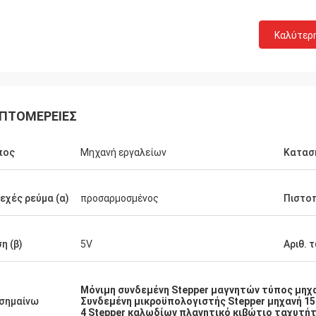
Καλύτερ
ΠΤΟΜΈΡΕΙΕΣ
πος
Μηχανή εργαλείων
Κατασ
εχές ρεύμα (α)
προσαρμοσμένος
Πιστο
Δαβίδ Molevelt
Buildstorm Priva
η (β)
5V
Αριθ. 
λματική και σαφής επικοινωνία. Η
Η εργασία προϊόντων ό
ή στάλη εγκαίρως. Αντίθετοι
αυτό συσκευάστηκε ωρα
Μόνιμη συνδεμένη Stepper μαγνητών τύπος μηχ
ήρες όπου προστίθεται στην
αποκρίνεται πολύ γρήγο
σημαίνω
Συνδεμένη μικροϋπολογιστής Stepper μηχανή 1
ολή. Εργασίες οδηγών όπως
στη λήψη μιας απόφασης
4 Stepper καλωδίων πλανητικό κιβώτιο ταχυτή