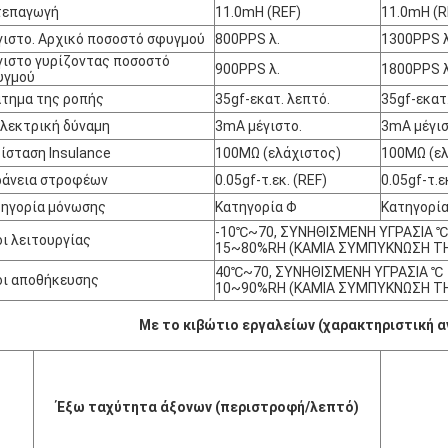
τεπαγωγή
11.0mH (REF)
11.0mH (R
ιστο. Αρχικό ποσοστό σφυγμού
800PPS λ.
1300PPS λ
ιστο γυρίζοντας ποσοστό
900PPS λ.
1800PPS λ
υγμού
τημα της ροπής
35gf-εκατ. λεπτό.
35gf-εκατ
λεκτρική δύναμη
3mA μέγιστο.
3mA μέγισ
ίσταση Insulance
100MΩ (ελάχιστος)
100MΩ (ελ
ράνεια στροφέων
0.05gf-τ.εκ. (REF)
0.05gf-τ.ε
ηγορία μόνωσης
Κατηγορία Φ
Κατηγορί
-10℃~70, ΣΥΝΗΘΙΣΜΕΝΗ ΥΓΡΑΣΙΑ ℃
ι λειτουργίας
15~80%RH (ΚΑΜΙΑ ΣΥΜΠΥΚΝΩΣΗ ΤΗ
40℃~70, ΣΥΝΗΘΙΣΜΕΝΗ ΥΓΡΑΣΙΑ ℃
ι αποθήκευσης
10~90%RH (ΚΑΜΙΑ ΣΥΜΠΥΚΝΩΣΗ ΤΗ
Με το κιβώτιο εργαλείων (χαρακτηριστική α
Έξω ταχύτητα άξονων (περιστροφή/λεπτό)