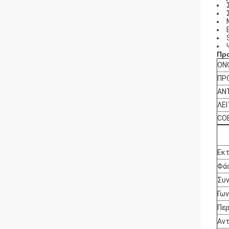
Πρ
ΟΝ
ΠΡ
ΑΝ
ΛΕ
CO
Εκτ
Φά
Συν
Γων
Πε
Αντ