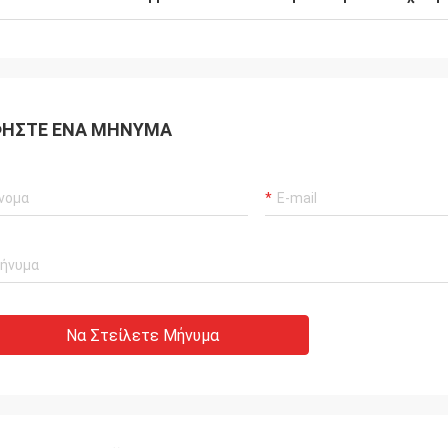
νήσαμε!
έτοιμοι να προσαρμόσου
σας.
ΉΣΤΕ ΈΝΑ ΜΉΝΥΜΑ
Να Στείλετε Μήνυμα