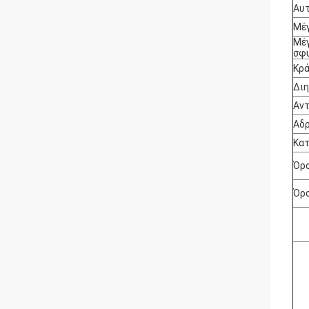
Αυ
Μέγ
Μέγ
σφ
Κρά
Διη
Αντ
Αδ
Κατ
Όρο
Όρο