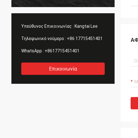
μας, μεγάλος πρόθυμος να λύσει τα
συμφω
προβλήματά μας. Συστήνω!
Υπεύθυνος Επικοινωνίας :
Kangtai Lee
Τηλεφωνικό νούμερο :
+86 17715451401
ΑΦ
WhatsApp :
+8617715451401
Επικοινωνία