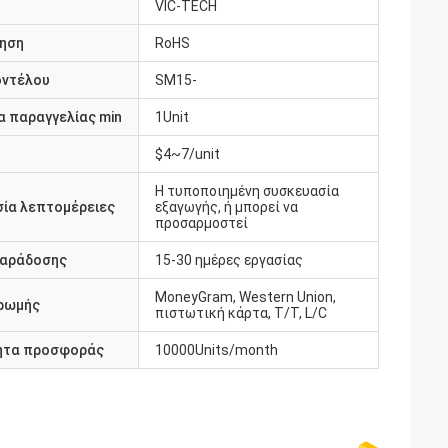
VIC-TECH
ηση
RoHS
οντέλου
SM15-
 παραγγελίας min
1Unit
$4~7/unit
Η τυποποιημένη συσκευασία
ία λεπτομέρειες
εξαγωγής, ή μπορεί να
προσαρμοστεί
παράδοσης
15-30 ημέρες εργασίας
MoneyGram, Western Union,
ρωμής
πιστωτική κάρτα, T/T, L/C
ητα προσφοράς
10000Units/month