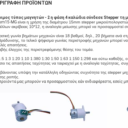
ΡΙΓΡΑΦΉ ΠΡΟΪΌΝΤΩΝ
ιμος τύπος μαγνητών - 2 η φάση 4 καλώδια σύνδεσε Stepper τ
 sm15-MG
είναι η χρήση της διαμέτρου 15mm stepper μικροϋπολογιστ
άλλων ακρίβειας 10*12, η αναλογία μείωσης μπορεί να προσαρμοστεί σ
ασική γωνία βημάτων μηχανών είναι 18 βαθμοί, δηλ., 20 βήματα ανά σ
βράδυνσης, το τελικό ψήφισμα γωνίας περιστροφής μηχανών μπορεί να 
λές απαιτήσεις.
ιβής έλεγχος της περιστρεφόμενης θέσης του τομέα.
1:5 1:3 1:20 1:10 1:380 1:30 1:50 1:63 1:150 1:298 και ούτω καθεξής,
ίσει τις απαιτήσεις ταχύτητας να ταιριαχτεί με η αναλογία ταχύτητας, σ
βάνοντας υπόψη την κατάλληλη οδηγώντας συχνότητα της stepper μηχ
 της ροπής.
προϊόντα μας μπορούν να προσαρμοστούν, εάν ενδιαφέρεστε, εσείς μπ