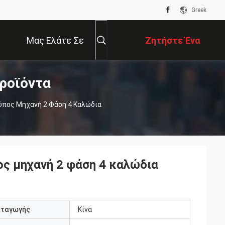
Greek
Μας Ελάτε Σε
Ζητήστε Ένα
ροϊόντα
Επαφή Με
Απόσπασμα
ύπος Μηχανή 2 Φάση 4 Καλώδια
ος μηχανή 2 φάση 4 καλώδια
αταγωγής
Κίνα