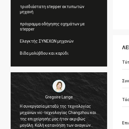
τρισδιάστατη stepper εκτυπωτών
μηχανή
πρόγραμμα οδήγησης οχημάτων με
stepper
Ελεγκτής ΣΥΝΕΧΩΝ μηχανών
ΛΕ
Βίδα μολύβδου και καρύδι
Τύ
Συν
Gregoire Lange
Τάσ
Η συνεργασία μεταξύ της τεχνολογίας
Επαγγε
μηχανών vic-τεχνολογίας Changzhou και
διαταγ
της επιχείρησής μας ήταν ακριβώς
συνδετ
Επι
μεγάλη. Καλή κατανόηση των αναγκών
αποστ