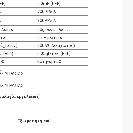
EF)
5.0mH (REF)
.
700PPS λ.
.
900PPS λ.
. λεπτό.
30gf-εκατ. λεπτό.
το.
3mA μέγιστο.
άχιστος)
100MΩ (ελάχιστος)
κ. (REF)
0.05gf-τ.εκ. (REF)
α Φ
Κατηγορία Φ
,
Σ ΥΓΡΑΣΙΑΣ
Σ ΥΓΡΑΣΙΑΣ
ναλογία εργαλείων)
Έξω ροπή (g.cm)