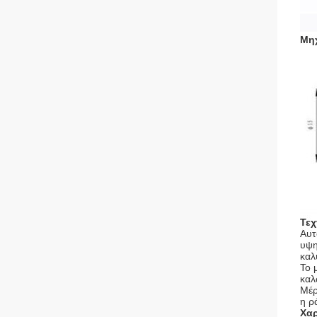
Μηχ
Τεχ
Αυτ
υψη
καλ
Το 
καλ
Μέρ
η ρ
Χαρ