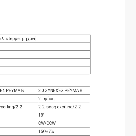
ιλ. stepper μηχανή
ΧΈΣ ΡΕΎΜΑ Β
3.0 ΣΥΝΕΧΈΣ ΡΕΎΜΑ Β
2 - φάση
xciting/2-2
2-2 φάση exciting/2-2
18°
CW/CCW
15Ω±7%