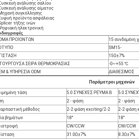
Συσκευή ανάλυσης σαλίου
Συσκευή ανάλυσης αίματος
Μηχανή συγκόλλησης
Ευφυή προϊόντα ασφάλειας
Splicer τήξης ινών
Ψηφιακή ηλεκτρονική
οδιαγραφές
ΟΜΑ ΠΡΟΪΟΝΤΩΝ
15 συνδεμένη χ
ΟΤΥΠΟ
SM15-
ΤΙΣΤΑΣΗ
15Ω±7%
ΙΤΟΥΡΓΟΥΣΑ ΣΕΙΡΑ ΘΕΡΜΟΚΡΑΣΙΑΣ
-0~+55 ℃
EM & ΥΠΗΡΕΣΊΑ ODM
ΔΙΑΘΕΣΙΜΟΣ
Παράμετροι μηχανών
ιμημένη τάση
5.0 ΣΥΝΕΧΈΣ ΡΕΎΜΑ Β
5.0 ΣΥΝΕ
ση
2 - φάση
2 - φάση
αρπαστική μέθοδος
2-2 φάση exciting/2-2
2-2 φάση e
ία βημάτων
18°
18°
ριστροφή
CW/CCW
CW/CCW
ίσταση
31.0Ω±7%
8.3Ω±7%