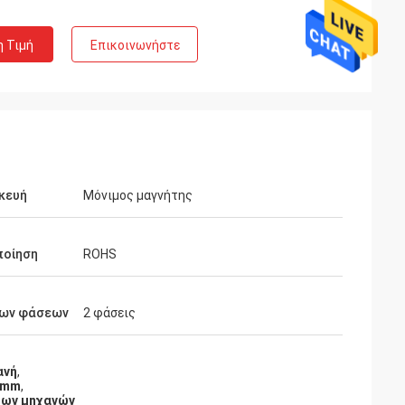
η Τιμή
Επικοινωνήστε
κευή
Μόνιμος μαγνήτης
ποίηση
ROHS
te Limited
Ashley Griffin
των φάσεων
2 φάσεις
πως αναμενόταν,
Η αποστολή παραλήφθηκε πολύ γρήγορα.
ία. Ο πωλητής
Το προϊόν προστατεύθηκε καλά με τη
ανή
,
ρα και βοήθειες
συσκευασία. Το ύφασμα επιχείρησης ήτα
5mm
,
 αγοράς. Είναι
εγκάρδιο και καλό. Α συν την εκτίμηση!
των μηχανών