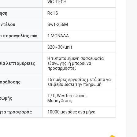
VIC-TECH
ηση
RoHS
οντέλου
Swt-256M
 παραγγελίας min
1 ΜΟΝΆΔΑ
$20~30/unit
Η τυποποιημένη συσκευασία
ία λεπτομέρειες
εξαγωγής, ή μπορεί να
προσαρμοστεί
15 ημέρες εργασίας μετά από να
παράδοσης
επιβεβαιώσει την πληρωμή
T/T, Western Union,
ρωμής
MoneyGram,
ητα προσφοράς
10000 μονάδες ανά μήνα