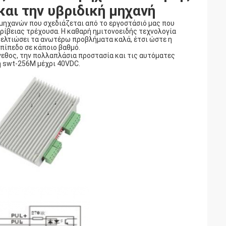
και την υβριδική μηχανή
μηχανών που σχεδιάζεται από το εργοστάσιό μας που
ρίβειας τρέχουσα. Η καθαρή ημιτονοειδής τεχνολογία
βελτιώσει τα ανωτέρω προβλήματα καλά, έτσι ώστε η
πίπεδο σε κάποιο βαθμό.
έγεθος, την πολλαπλάσια προστασία και τις αυτόματες
η swt-256M μέχρι 40VDC.