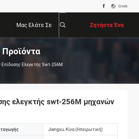
Greek
Μας Ελάτε Σε
Ζητήστε Ένα
 Προϊόντα
Επαφή Με
Απόσπασμα
 Επίδοσης Ελεγκτής Swt-256M
σης ελεγκτής swt-256M μηχανών
αταγωγής
Jiangsu, Κίνα (Ηπειρωτική)