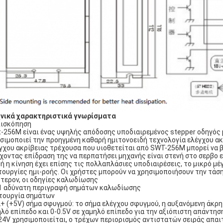
νικά χαρακτηριστικά γνωρίσματα
επισκόπηση
-256M είναι ένας υψηλής απόδοσης υποδιαιρεμένος stepper οδηγός 
σιμοποιεί την προηγμένη καθαρή ημιτονοειδή τεχνολογία ελέγχου ακ
γχου ακρίβειας τρέχουσα που υιοθετείται από SWT-256M μπορεί να 
χοντας επίδραση της να περπατήσει μηχανής είναι στενή στο σερβο ε
ή η κίνηση έχει επίσης τις πολλαπλάσιες υποδιαιρέσεις, το μικρό μ
τουργίες ημι-ροής. Οι χρήστες μπορούν να χρησιμοποιήσουν την τάσ
τερον, οι οδηγίες καλωδίωσης
1 αδύνατη περιγραφή σημάτων καλωδίωσης
τουργία σημάτων
+ (+5V) σήμα σφυγμού: το σήμα ελέγχου σφυγμού, η αυξανόμενη άκρη 
λό επίπεδο και 0-0.5V σε χαμηλό επίπεδο για την αξιόπιστη απάντησ
24V χρησιμοποιείται, ο τρέχων περιορισμός αντιστατών σειράς απαιτ