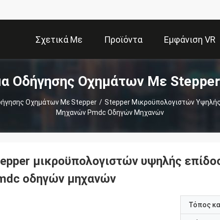
Σχετικά Με
Προϊόντα
Εμφάνιση VR
α Οδήγησης Οχημάτων Με Stepper
Εμάς
ήγησης Οχημάτων Με Stepper
/
Stepper Μικροϋπολογιστών Υψηλής
Μηχανών Pmdc Οδηγών Μηχανών
tepper μικροϋπολογιστών υψηλής επίδο
mdc οδηγών μηχανών
Τόπος κ