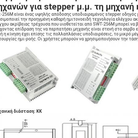
ηχανών για stepper μ.μ. τη μηχανή 
-256M είναι ένας υψηλής απόδοσης υποδιαιρεμένος stepper οδηγός 
σιμοποιεί την προηγμένη καθαρή ημιτονοειδή τεχνολογία ελέγχου ακ
γχου ακρίβειας τρέχουσα που υιοθετείται από SWT-256M μπορεί να 
χοντας επίδραση της να περπατήσει μηχανής είναι στενή στο σερβο ε
ή η κίνηση έχει επίσης τις πολλαπλάσιες υποδιαιρέσεις, το μικρό μ
τουργίες ημι-ροής. Οι χρήστες μπορούν να χρησιμοποιήσουν την τάσ
ανική διάσταση: ΚΚ