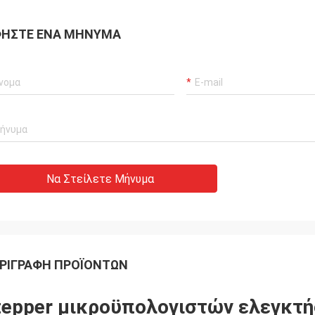
νήσαμε!
έτοιμοι να προσαρμόσου
σας.
ΉΣΤΕ ΈΝΑ ΜΉΝΥΜΑ
Να Στείλετε Μήνυμα
ΡΙΓΡΑΦΉ ΠΡΟΪΌΝΤΩΝ
tepper μικροϋπολογιστών ελεγκτ