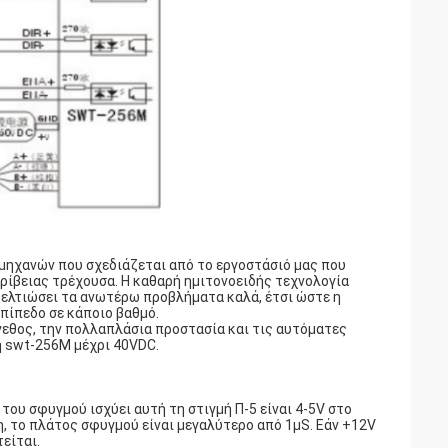
μηχανών που σχεδιάζεται από το εργοστάσιό μας που
ρίβειας τρέχουσα. Η καθαρή ημιτονοειδής τεχνολογία
βελτιώσει τα ανωτέρω προβλήματα καλά, έτσι ώστε η
πίπεδο σε κάποιο βαθμό.
έγεθος, την πολλαπλάσια προστασία και τις αυτόματες
η swt-256M μέχρι 40VDC.
του σφυγμού ισχύει αυτή τη στιγμή Π-5 είναι 4-5V στο
η, το πλάτος σφυγμού είναι μεγαλύτερο από 1μS. Εάν +12V
είται.