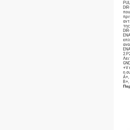
PUL
DIR
που
πρι
αντ
της
DIR-
ENA
επί
ανα
ENA
2.P
Λει
GND
+V 
η σ
A+,
B+,
Παρ