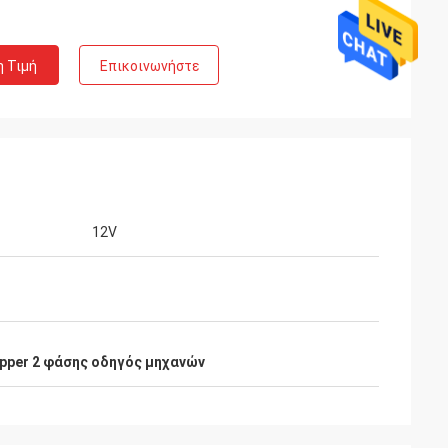
η Τιμή
Επικοινωνήστε
12V
te Limited
Ashley Griffin
pper 2 φάσης οδηγός μηχανών
πως αναμενόταν,
Η αποστολή παραλήφθηκε πολύ γρήγορα.
ία. Ο πωλητής
Το προϊόν προστατεύθηκε καλά με τη
ρα και βοήθειες
συσκευασία. Το ύφασμα επιχείρησης ήτα
 αγοράς. Είναι
εγκάρδιο και καλό. Α συν την εκτίμηση!