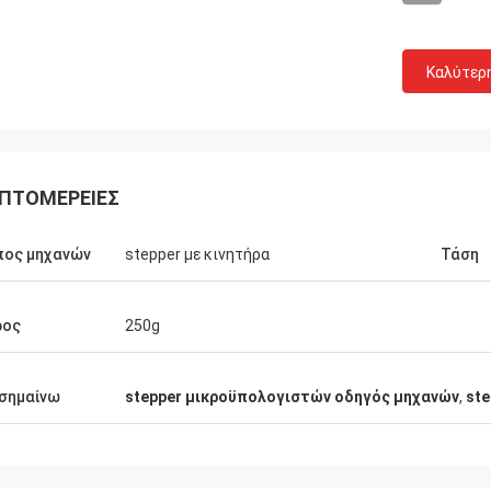
Καλύτερ
ΠΤΟΜΈΡΕΙΕΣ
πος μηχανών
stepper με κινητήρα
Τάση
ρος
250g
Δαβίδ Molevelt
Buildstorm Priva
σημαίνω
stepper μικροϋπολογιστών οδηγός μηχανών
,
ste
λματική και σαφής επικοινωνία. Η
Η εργασία προϊόντων ό
ή στάλη εγκαίρως. Αντίθετοι
αυτό συσκευάστηκε ωρα
ήρες όπου προστίθεται στην
αποκρίνεται πολύ γρήγο
ολή. Εργασίες οδηγών όπως
στη λήψη μιας απόφασης