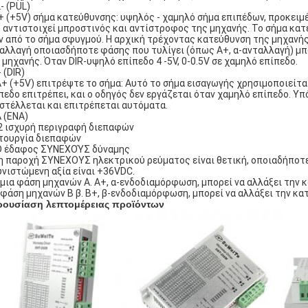
- (PUL)
+ (+5V) σήμα κατεύθυνσης: υψηλός - χαμηλό σήμα επιπέδων, προκειμ
 αντιστοιχεί μπροστινός και αντίστροφος της μηχανής. Το σήμα κατ
ν από το σήμα σφυγμού. Η αρχική τρέχοντας κατεύθυνση της μηχανής
αλλαγή οποιασδήποτε φάσης που τυλίγει (όπως A+, α-ανταλλαγή) μπ
 μηχανής. Όταν DIR-υψηλό επίπεδο 4 -5V, 0-0.5V σε χαμηλό επίπεδο.
 (DIR)
+ (+5V) επιτρέψτε το σήμα: Αυτό το σήμα εισαγωγής χρησιμοποιείται
πεδο επιτρέπει, και ο οδηγός δεν εργάζεται όταν χαμηλό επίπεδο. Υπ
στέλλεται και επιτρέπεται αυτόματα.
 (ENA)
2 ισχυρή περιγραφή διεπαφών
τουργία διεπαφών
 έδαφος ΣΥΝΕΧΟΎΣ δύναμης
η παροχή ΣΥΝΕΧΟΥΣ ηλεκτρικού ρεύματος είναι θετική, οποιαδήποτε
υνιστώμενη αξία είναι +36VDC.
 μια φάση μηχανών Α. A+, α-ενδοδιαμόρφωση, μπορεί να αλλάξει την 
 φάση μηχανών Β β. B+, β-ενδοδιαμόρφωση, μπορεί να αλλάξει την κ
ουσίαση λεπτομέρειας προϊόντων