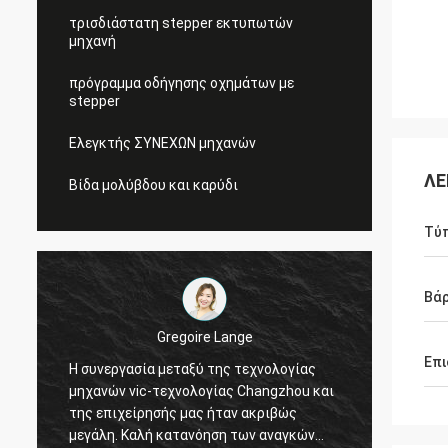
τρισδιάστατη stepper εκτυπωτών
μηχανή
πρόγραμμα οδήγησης οχημάτων με
stepper
Ελεγκτής ΣΥΝΕΧΩΝ μηχανών
ΛΕ
Βίδα μολύβδου και καρύδι
Τύ
Βά
Gregoire Lange
Επι
Η συνεργασία μεταξύ της τεχνολογίας
Επαγγε
μηχανών vic-τεχνολογίας Changzhou και
διαταγ
της επιχείρησής μας ήταν ακριβώς
συνδετ
μεγάλη. Καλή κατανόηση των αναγκών
αποστ