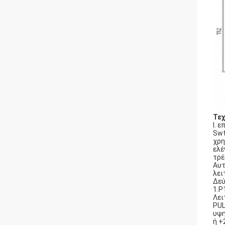
Τεχ
Ι. 
Swt
χρη
ελέ
τρέ
Αυτ
λει
Δεύ
1.P
Λει
PUL
υψη
ή +