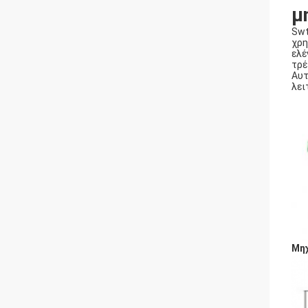
μ
Swt
χρη
ελέ
τρέ
Αυτ
λει
Μηχ