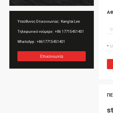
μας, μεγάλος πρόθυμος να λύσει τα
συμφω
προβλήματά μας. Συστήνω!
ΑΦ
Υπεύθυνος Επικοινωνίας :
Kangtai Lee
Τηλεφωνικό νούμερο :
+86 17715451401
WhatsApp :
+8617715451401
Επικοινωνία
ΠΕ
s